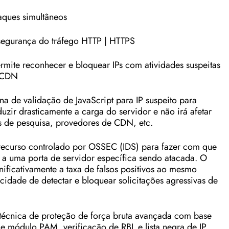
aques simultâneos
egurança do tráfego HTTP | HTTPS
ermite reconhecer e bloquear IPs com atividades suspeitas
axCDN
na de validação de JavaScript para IP suspeito para
eduzir drasticamente a carga do servidor e não irá afetar
ts de pesquisa, provedores de CDN, etc.
recurso controlado por OSSEC (IDS) para fazer com que
 a uma porta de servidor específica sendo atacada. O
gnificativamente a taxa de falsos positivos ao mesmo
dade de detectar e bloquear solicitações agressivas de
 técnica de proteção de força bruta avançada com base
 módulo PAM, verificação de RBL e lista negra de IP.