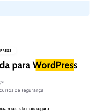
PRESS
da para
WordPress
ça
cursos de segurança
ixam seu site mais seguro