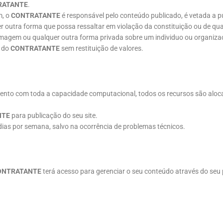
RATANTE
.
m, o
CONTRATANTE
é responsável pelo conteúdo publicado, é vetada a pub
r outra forma que possa ressaltar em violação da constituição ou de qua
 de imagem ou qualquer outra forma privada sobre um individuo ou organiz
s do
CONTRATANTE
sem restituição de valores.
ento com toda a capacidade computacional, todos os recursos são alo
NTE
para publicação do seu site.
dias por semana, salvo na ocorrência de problemas técnicos.
ONTRATANTE
terá acesso para gerenciar o seu conteúdo através do seu p