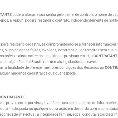
TANTE
poderá alterar a sua senha pelo painel de controle, o nome de u
eiros, a Appuni poderá rescindir o contrato, independentemente de notifi
para realizar o cadastro, se comprometendo-se a fornecer informações v
s, o uso de dados falsos, inválidos, incorretos ou de terceiros sem sua au
 prévio e ainda sofrer as penalidades previstas em lei, o
CONTRATANT
tituição Federal Brasileira e demais legislações aplicáveis.
com a finalidade de oferecer melhores condições dos Recursos ao
CONTR
alquer mudança cadastral de qualquer espécie.
CONTRATANTE
.
dos provenientes por vírus, invasão de seu sistema, furto de informações
onduta inadequada ou qualquer outra ação em descordo com a constituiç
ropriedade intelectual, a integridade familiar, ética, conduta, atos discri