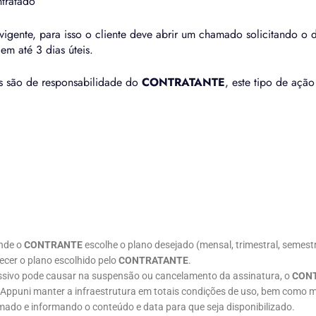
tratado
igente, para isso o cliente deve abrir um chamado solicitando o 
em até 3 dias úteis.
es são de responsabilidade do
CONTRATANTE
, este tipo de açã
nde o
CONTRANTE
escolhe o plano desejado (mensal, trimestral, semestr
ecer o plano escolhido pelo
CONTRATANTE
.
ssivo pode causar na suspensão ou cancelamento da assinatura, o
CON
 Appuni manter a infraestrutura em totais condições de uso, bem como 
amado e informando o conteúdo e data para que seja disponibilizado.