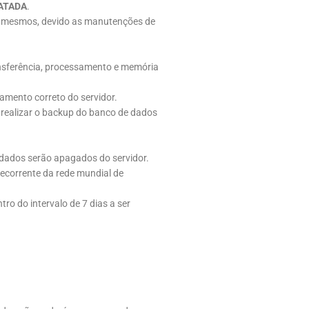
ATADA
.
os mesmos, devido as manutenções de
nsferência, processamento e memória
mento correto do servidor.
realizar o backup do banco de dados
os dados serão apagados do servidor.
ecorrente da rede mundial de
o do intervalo de 7 dias a ser