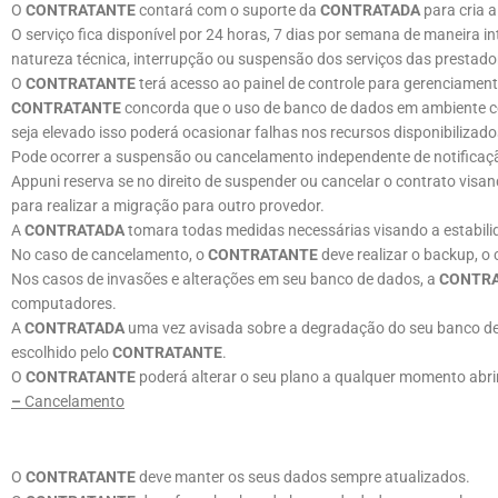
O
CONTRATANTE
contará com o suporte da
CONTRATADA
para cria 
O serviço fica disponível por 24 horas, 7 dias por semana de maneir
natureza técnica, interrupção ou suspensão dos serviços das prestado
O
CONTRATANTE
terá acesso ao painel de controle para gerenciamen
CONTRATANTE
concorda que o uso de banco de dados em ambiente co
seja elevado isso poderá ocasionar falhas nos recursos disponibiliz
Pode ocorrer a suspensão ou cancelamento independente de notificaç
Appuni reserva se no direito de suspender ou cancelar o contrato visan
para realizar a migração para outro provedor.
A
CONTRATADA
tomara todas medidas necessárias visando a estabilid
No caso de cancelamento, o
CONTRATANTE
deve realizar o backup, o 
Nos casos de invasões e alterações em seu banco de dados, a
CONTR
computadores.
A
CONTRATADA
uma vez avisada sobre a degradação do seu banco de d
escolhido pelo
CONTRATANTE
.
O
CONTRATANTE
poderá alterar o seu plano a qualquer momento abr
–
Cancelamento
O
CONTRATANTE
deve manter os seus dados sempre atualizados.