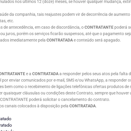
mulados nos últimos 12 (doze) meses, se houver qualquer mudança, exti
aúde da companhia, tais reajustes podem vir de decorrência de aumento
tas, etc.
s de antecedência, em caso de discordância, o
CONTRATANTE
poderá so
 juros, porém os serviços ficarão suspensos, até que o pagamento seja
elados imediatamente pela
CONTRATADA
e conteúdo será apagado.
ONTRATANTE
e a
CONTRATADA
a responder pelos seus atos pela falta de
l por enviar comunicados por e-mail, SMS e/ou WhatsApp, a responder 
bem como o recebimento de ligações telefônicas ofertas produtos de se
er quaisquer cláusulas ou condições deste Contrato, sempre que hou
 CONTRATANTE poderá solicitar o cancelamento do contrato.
os canais colocados à disposição pela
CONTRATADA
.
ratado
ratado