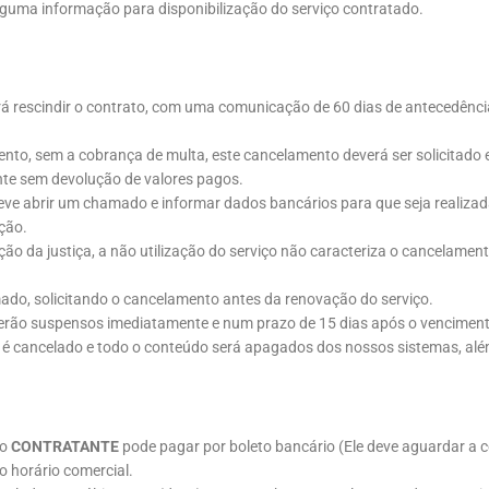
lguma informação para disponibilização do serviço contratado.
á rescindir o contrato, com uma comunicação de 60 dias de antecedência 
nto, sem a cobrança de multa, este cancelamento deverá ser solicitado e
te sem devolução de valores pagos.
ve abrir um chamado e informar dados bancários para que seja realizada 
ução.
o da justiça, a não utilização do serviço não caracteriza o cancelamen
ado, solicitando o cancelamento antes da renovação do serviço.
serão suspensos imediatamente e num prazo de 15 dias após o vencimento
ço é cancelado e todo o conteúdo será apagados dos nossos sistemas, al
 o
CONTRATANTE
pode pagar por boleto bancário (Ele deve aguardar a 
do horário comercial.