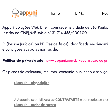
Contrato de Prestação de Serviços
Home
E-Mail
Re
Termos e condições de uso
Appuni Soluções Web Eireli, com sede na cidade de São Paulo,
Inscrito no CNPJ/MF sob o nº 31.714.455/0001-00
PJ (Pessoa Jurídica) ou PF (Pessoa física) identificada em deno
e condições abaixo as normas de:
Política de privacidade
:
www.appuni.com.br/declaracao-de-pr
Os planos de assinatura, recursos, conteúdo publicado e serviç
Clausula – Disposições
A Appuni disponibilizará ao
CONTRATANTE
o conteúdo, serviç
Clausula – Dados de acesso