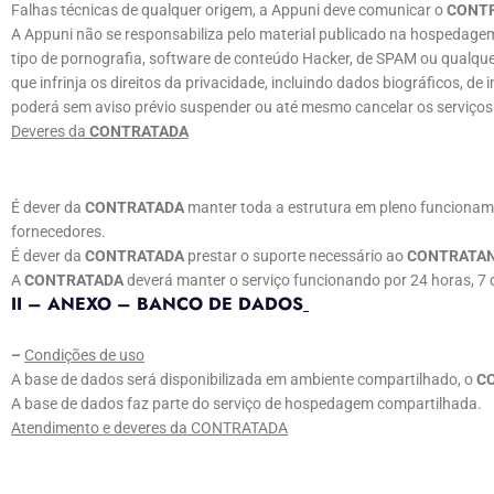
Falhas técnicas de qualquer origem, a Appuni deve comunicar o
CONT
A Appuni não se responsabiliza pelo material publicado na hospedage
tipo de pornografia, software de conteúdo Hacker, de SPAM ou qualque
que infrinja os direitos da privacidade, incluindo dados biográficos,
poderá sem aviso prévio suspender ou até mesmo cancelar os serviço
Deveres da
CONTRATADA
É dever da
CONTRATADA
manter toda a estrutura em pleno funcionam
fornecedores.
É dever da
CONTRATADA
prestar o suporte necessário ao
CONTRATA
A
CONTRATADA
deverá manter o serviço funcionando por 24 horas, 7 
II – ANEXO – BANCO DE DADOS
–
Condições de uso
A base de dados será disponibilizada em ambiente compartilhado, o
C
A base de dados faz parte do serviço de hospedagem compartilhada.
Atendimento e deveres da CONTRATADA