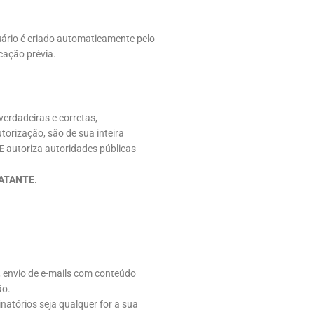
suário é criado automaticamente pelo
cação prévia.
erdadeiras e corretas,
torização, são de sua inteira
E
autoriza autoridades públicas
ATANTE
.
, envio de e-mails com conteúdo
ão.
minatórios seja qualquer for a sua