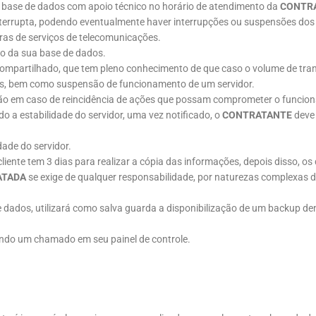
a base de dados com apoio técnico no horário de atendimento da
CONTR
a interrupta, podendo eventualmente haver interrupções ou suspensões d
ras de serviços de telecomunicações.
to da sua base de dados.
mpartilhado, que tem pleno conhecimento de que caso o volume de tra
ados, bem como suspensão de funcionamento de um servidor.
ão em caso de reincidência de ações que possam comprometer o funciona
do a estabilidade do servidor, uma vez notificado, o
CONTRATANTE
deve 
ade do servidor.
cliente tem 3 dias para realizar a cópia das informações, depois disso, 
ATADA
se exige de qualquer responsabilidade, por naturezas complexas d
ados, utilizará como salva guarda a disponibilização de um backup dentr
indo um chamado em seu painel de controle.