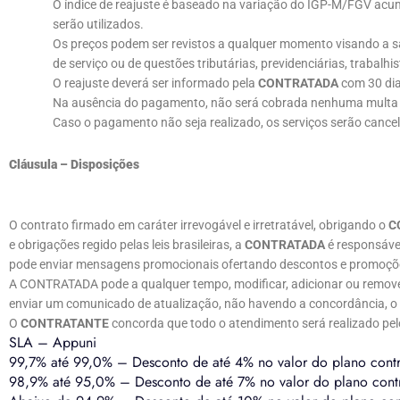
O índice de reajuste é baseado na variação do IGP-M/FGV acu
serão utilizados.
Os preços podem ser revistos a qualquer momento visando a s
de serviço ou de questões tributárias, previdenciárias, trabalhis
O reajuste deverá ser informado pela
CONTRATADA
com 30 dia
Na ausência do pagamento, não será cobrada nenhuma multa ou
Caso o pagamento não seja realizado, os serviços serão canc
Cláusula – Disposições
O contrato firmado em caráter irrevogável e irretratável, obrigando o
C
e obrigações regido pelas leis brasileiras, a
CONTRATADA
é responsáve
pode enviar mensagens promocionais ofertando descontos e promoções 
A CONTRATADA pode a qualquer tempo, modificar, adicionar ou remov
enviar um comunicado de atualização, não havendo a concordância, o
O
CONTRATANTE
concorda que todo o atendimento será realizado pel
SLA – Appuni
99,7% até 99,0% – Desconto de até 4% no valor do plano cont
98,9% até 95,0% – Desconto de até 7% no valor do plano cont