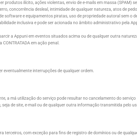
quer produtos ilícito, ações violentas, envio de e-mails em massa (SPAM) s
rro, concorrência desleal, intimidade de qualquer natureza, atos de pedo
 de software e equipamentos piratas, uso de propriedade autoral sem o 
lidade inclusiva e pode ser acionada no âmbito administrativo pela App
ssarcir a Appuni em eventos situados acima ou de qualquer outra nature
da a CONTRATADA em ação penal.
rer eventualmente interrupções de qualquer ordem.
te, a má utilização do serviço pode resultar no cancelamento do serviço
eja de site, e-mail ou de qualquer outra informação transmitida pelo us
terceiros, com exceção para fins de registro de domínios ou de qualque