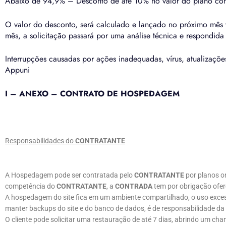
Abaixo de 94,9% – Desconto de até 10% no valor do plano con
O valor do desconto, será calculado e lançado no próximo mês v
mês, a solicitação passará por uma análise técnica e respondida 
Interrupções causadas por ações inadequadas, vírus, atualizaçõ
Appuni
I – ANEXO – CONTRATO DE HOSPEDAGEM
Responsabilidades do
CONTRATANTE
A Hospedagem pode ser contratada pelo
CONTRATANTE
por planos o
competência do
CONTRATANTE
, a
CONTRADA
tem por obrigação ofer
A hospedagem do site fica em um ambiente compartilhado, o uso exce
manter backups do site e do banco de dados, é de responsabilidade da
O cliente pode solicitar uma restauração de até 7 dias, abrindo um ch