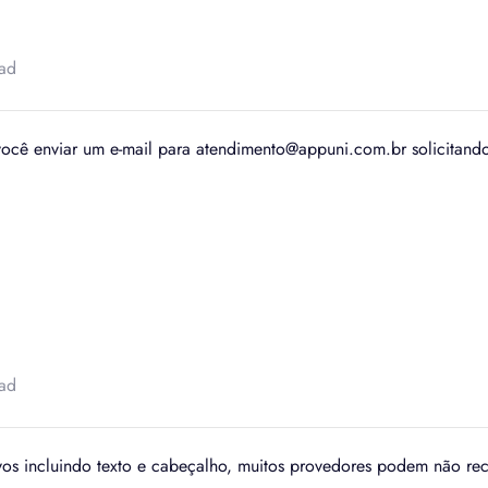
ead
cê enviar um e-mail para atendimento@appuni.com.br solicitando
ead
vos incluindo texto e cabeçalho, muitos provedores podem não re