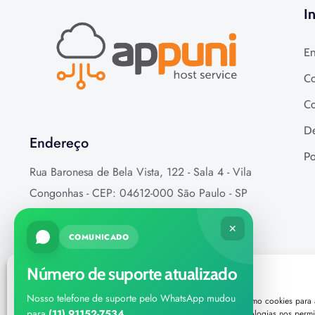
I
E
Co
Co
De
Endereço
Po
Rua Baronesa de Bela Vista, 122 - Sala 4 - Vila
Congonhas - CEP: 04612-000 São Paulo - SP
CNPJ: 31.714.455/0001-00
✕
E-mail: atendimento@appuni.com.br
COMUNICADO
Telefone: (11) 4210-7684
Número de suporte atualizado
Nosso telefone de suporte pelo WhatsApp mudou
Para fornecer as melhores experiências, usamos tecnologias como cookies para
para
(11) 91152-7534
.
aceder a informações do dispositivo. Consentir com essas tecnologias nos permi