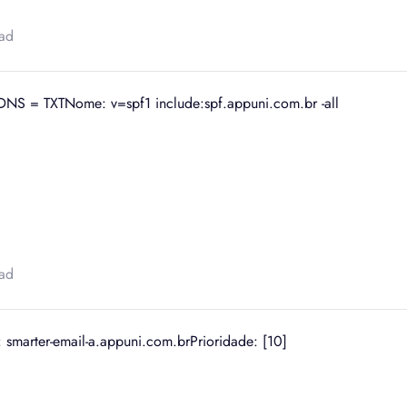
ead
 DNS = TXTNome: v=spf1 include:spf.appuni.com.br -all
ead
: smarter-email-a.appuni.com.brPrioridade: [10]